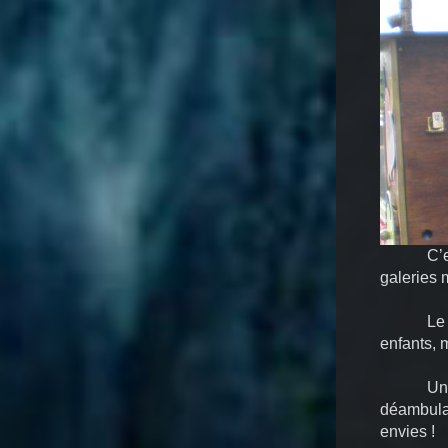
C’e
galeries 
Le
enfants, 
Un
déambulat
envies !