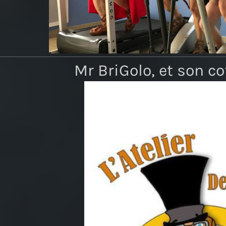
Mr BriGolo, et son cof