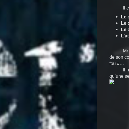
Il 
Le 
Le 
Le 
L’a
Mr
de son co
fou »…
Il 
qu’une se