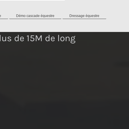
e
Démo cascade équestre
Dressage équestre
lus de 15M de long