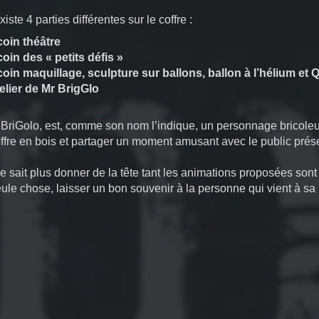
existe 4 parties différentes sur le coffre :
coin théâtre
coin des « petits défis »
coin maquillage, sculpture sur ballons, ballon à l’hélium et 
telier de Mr BrigGlo
 BriGolo, est, comme son nom l’indique, un personnage bricoleur e
ffre en bois et partager un moment amusant avec le public prése
ne sait plus donner de la tête tant les animations proposées son
ule chose, laisser un bon souvenir à la personne qui vient à sa 