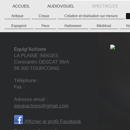
ACCUEIL
AUDIOVISUEL
SPECTACLES
Antique
Cirque
Création et réalisation sur mesure
Espagnol
Feux
Halloween
Médiéval
N
Equip'Actions
LA PLAINE IMAGES
Constantin DESCAT
99/A
59 200
TOURCOING
Téléphone :
Fax :
Adresse email :
equipactions@gmail.com
Afficher le profil Facebook