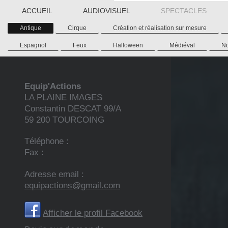
ACCUEIL
AUDIOVISUEL
SPECTACLES
Antique
Cirque
Création et réalisation sur mesure
Espagnol
Feux
Halloween
Médiéval
N
Equip'Actions
LA PLAINE IMAGES
Constantin DESCAT
99/A
59 200
TOURCOING
Téléphone :
Fax :
Adresse email :
equipactions@gmail.com
Afficher le profil Facebook