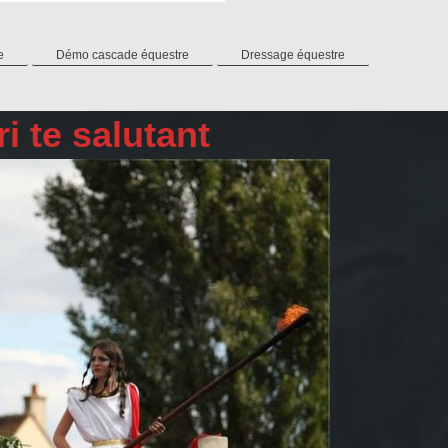
e
Démo cascade équestre
Dressage équestre
i te salutant