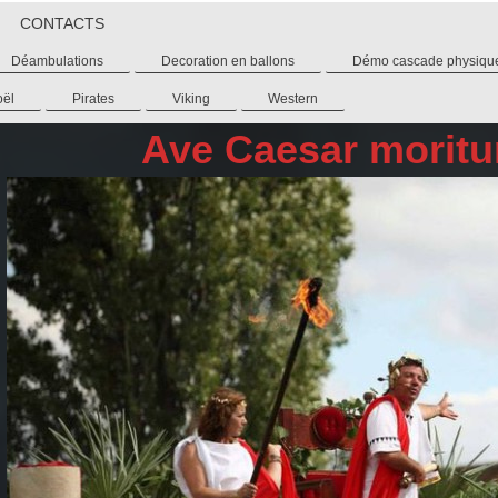
CONTACTS
Déambulations
Decoration en ballons
Démo cascade physiqu
oël
Pirates
Viking
Western
Ave Caesar moritur