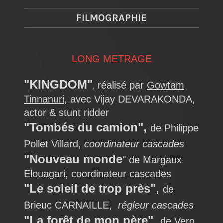
FILMOGRAPHIE
LONG METRAGE
"KINGDOM"
réalisé par
Gowtam
,
Tinnanuri
, avec Vijay DEVARAKONDA,
actor & stunt ridder
"Tombés du camion",
de Philippe
Pollet Villard,
coordinateur cascades
"Nouveau monde
" de Margaux
Elouagari, coordinateur cascades
"Le soleil de trop près"
,
de
Brieuc CARNAILLE,
régleur cascades
"La forêt de mon père"
,
de Vero