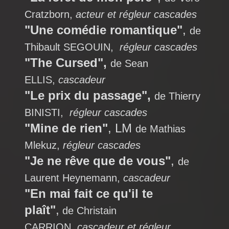
Cratzborn,
acteur et régleur cascades
"Une comédie romantique"
,
de
Thibault SEGOUIN,
régleur cascades
"The Cursed",
de Sean
ELLIS,
cascadeur
"Le prix du passage",
de Thierry
BINISTI,
régleur cascades
"Mine de rien"
, LM
de Mathias
Mlekuz,
régleur cascades
"Je ne rêve que de vous"
,
de
Laurent Heynemann,
cascadeur
"En mai fait ce qu'il te
plaît"
,
de Christain
CARRION,
cascadeur et régleur