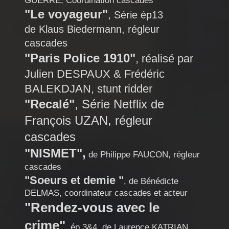
GUERRE, Coordination cascades
"Le voyageur"
, Série ép13
de Klaus Biedermann, régleur
cascades
"Paris Police 1910"
, réalisé par
Julien DESPAUX & Frédéric
BALEKDJAN, stunt ridder
"Recalé"
, Série Netflix de
François UZAN, régleur
cascades
"NISMET",
de Philippe FAUCON, régleur
cascades
"Soeurs et demie "
, de Bénédicte
DELMAS, coordinateur cascades et acteur
"Rendez-vous avec le
crime"
, ép 3&4, de Laurence KATRIAN,