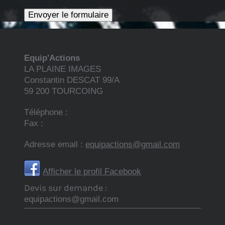
Equip'Actions
LA PLAINE IMAGES
Constantin DESCAT
99/A
59 200
TOURCOING
Téléphone :
Fax :
Adresse email :
equipactions@gmail.com
Afficher le profil Facebook
Devis sur demande :
equipactions@gmail.com